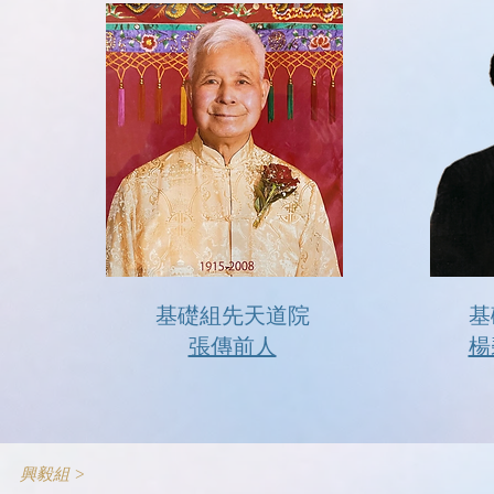
基礎組先天道院​
基
張傳前人
楊
興毅組 >