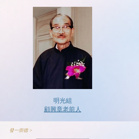
明光組
顧興章老前人
發一崇德 >