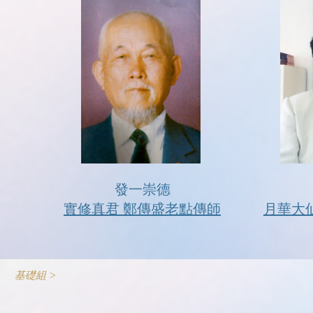
發一崇德
實修真君 鄭傳盛老點傳師
月華大
基礎組 >