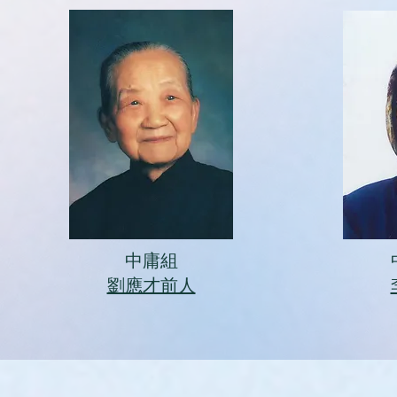
中庸組
​劉應才前人