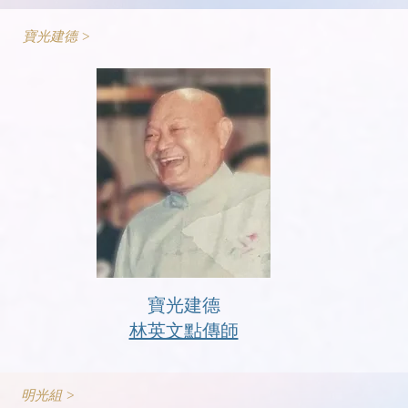
寶光建德 >
寶光建德
林英文點傳師
明光組 >