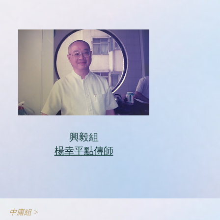
興毅組
楊幸平點傳師
中庸組 >